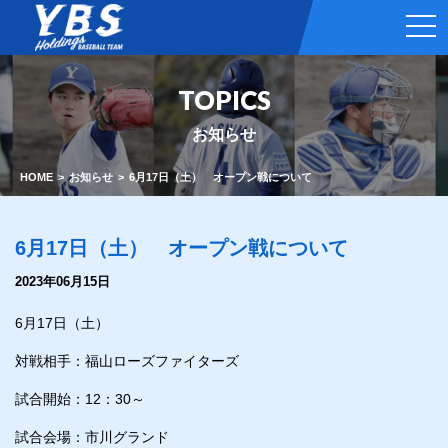
t
o
g
g
l
TOPICS
e
n
a
お知らせ
v
i
g
HOME
お知らせ
6月17日（土） オープン戦について
a
t
i
o
6月17日（土） オープン戦について
n
2023年06月15日
6月17日（土）
対戦相手：福山ローズファイターズ
試合開始：12：30～
試合会場：市川グランド