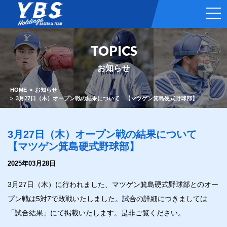
t
o
g
g
l
TOPICS
e
n
a
お知らせ
v
i
g
HOME
お知らせ
a
3月27日（木）オープン戦の結果について 【マツゲン箕島硬式野球部】
t
i
o
n
3月27日（木）オープン戦の結果について
【マツゲン箕島硬式野球部】
2025年03月28日
3月27日（木）に行われました、マツゲン箕島硬式野球部とのオー
プン戦は5対7で敗戦いたしました。試合の詳細につきましては
「試合結果」にて掲載いたします。是非ご覧ください。