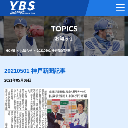
t
o
g
g
l
TOPICS
e
n
a
お知らせ
v
i
g
HOME
お知らせ
20210501 神戸新聞記事
a
t
i
o
20210501 神戸新聞記事
n
2021年05月06日