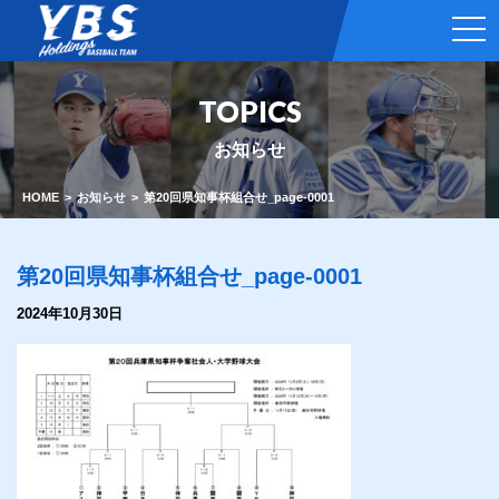
t
o
g
g
l
TOPICS
e
n
a
お知らせ
v
i
g
HOME
お知らせ
第20回県知事杯組合せ_page-0001
a
t
i
o
第20回県知事杯組合せ_page-0001
n
2024年10月30日