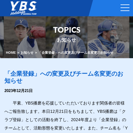
t
o
g
g
l
TOPICS
e
n
a
お知らせ
v
i
g
HOME
お知らせ
「企業登録」への変更及びチーム名変更のお知らせ
a
t
i
o
「企業登録」への変更及びチーム名変更のお
n
知らせ
2023年12月21日
平素、YBS播磨を応援していただいております関係者の皆様
へご報告致します。本日12月21日をもちまして、YBS播磨は「ク
ラブ登録」としての活動を終了し、2024年度より「企業登録」の
チームとして、活動形態を変更いたします。また、チーム名も「Y