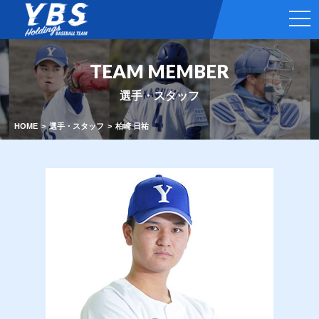
t
o
g
g
l
TEAM MEMBER
e
n
a
選手・スタッフ
v
i
g
HOME
選手・スタッフ
柏崎 日祐
a
t
i
o
n