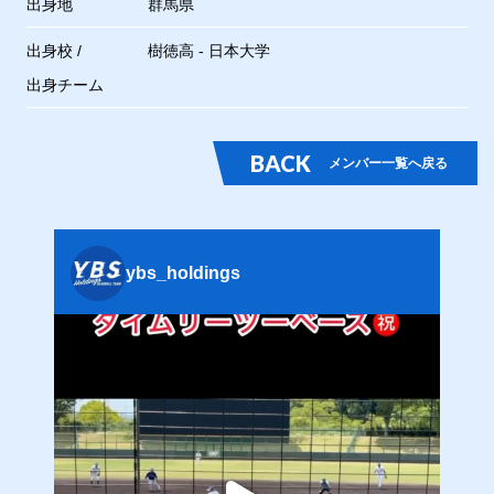
出身地
群馬県
出身校 /
樹徳高 - 日本大学
出身チーム
BACK
メンバー一覧へ戻る
ybs_holdings