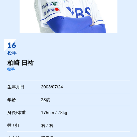
16
投手
柏崎 日祐
投手
生年月日
2003/07/24
年齢
23歳
身長/体重
175cm / 78kg
投 / 打
右 / 右