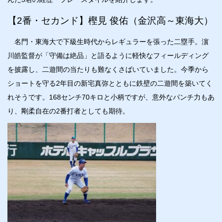
【2番・セカンド】樫見 俊佑（金沢高～東海大）
名門・東海大で下級生時代からレギュラーを張った二塁手。濵
川皓監督が「守備は絶品」と語るように軽快なフィールディング
を披露し、二遊間の当たりも難なくさばいていました。今季から
ショートを守る2年目の新宅真弥とともに鉄壁の二遊間を築いてく
れそうです。168センチ70キロと小柄ですが、意外なパンチ力もあ
り、剛柔自在の2番打者としても期待。