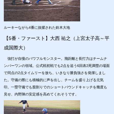
ルーキーながら4番に抜擢された鈴木大地
【5番・ファースト】大西 祐之（上宮太子高～平
成国際大）
強打が自慢のパワフルモンスター。飛距離と長打力はチームナ
ンバーワンの領域。公式戦初戦でも2点を追う6回表2死満塁の場面
で同点の2点タイムリーを放ち、いきなり勝負強さを発揮しまし
た。守備の際にも積極的に声を出し、チームを盛り上げる元気
印。一塁守備でも股割りでのショートバウンドキャッチを幾度も
見せ、内野陣の安定感を高めてくれそうです。