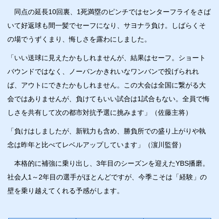
同点の延長10回裏、1死満塁のピンチではセンターフライをさば
いて好返球も間一髪でセーフになり、サヨナラ負け。しばらくそ
の場でうずくまり、悔しさを露わにしました。
「いい送球に見えたかもしれませんが、結果はセーフ。ショート
バウンドではなく、ノーバンかきれいなワンバンで投げられれ
ば、アウトにできたかもしれません。この大会は全国に繋がる大
会ではありませんが、負けてもいい試合は1試合もない。全員で悔
しさを共有して次の都市対抗予選に挑みます」（佐藤主将）
「負けはしましたが、新戦力も含め、勝負所での盛り上がりや執
念は昨年と比べてレベルアップしています」（濵川監督）
本格的に補強に乗り出し、3年目のシーズンを迎えたYBS播磨。
社会人1～2年目の選手がほとんどですが、今季こそは「経験」の
壁を乗り越えてくれる予感がします。