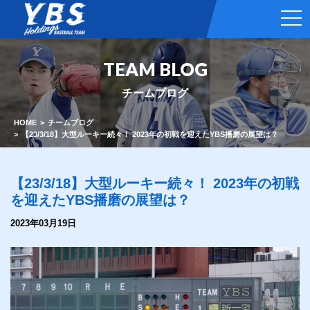
t
o
g
g
l
TEAM BLOG
e
n
a
チームブログ
v
i
g
HOME
チームブログ
a
【23/3/18】大型ルーキー続々！ 2023年の初戦を迎えたYBS播磨の展望は？
t
i
o
n
【23/3/18】大型ルーキー続々！ 2023年の初戦
を迎えたYBS播磨の展望は？
2023年03月19日