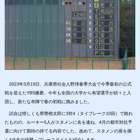
2023年3月19日、兵庫県社会人野球春季大会で今季最初の公式
戦を迎えたYBS播磨。今年も全国の大学から有望選手が続々と入
団し、新たな布陣で春の初戦に挑みました。
試合は惜しくも県警桃太郎に3対4（タイブレーク10回）で敗れ
たものの、ルーキー5人がスタメンに名を連ね、4月の都市対抗予
選に向けて期待の持てる内容でした。改めて、スタメンの座を掴
んだ5名の経歴・プレースタイルを紹介します。