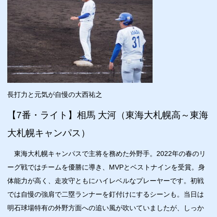
長打力と元気が自慢の大西祐之
【7番・ライト】相馬 大河（東海大札幌高～東海
大札幌キャンパス）
東海大札幌キャンパスで主将を務めた外野手。2022年の春のリ
ーグ戦ではチームを優勝に導き、MVPとベストナインを受賞。身
体能力が高く、走攻守ともにハイレベルなプレーヤーです。初戦
では自慢の強肩で二塁ランナーを釘付けにするシーンも。当日は
明石球場特有の外野方面への追い風が吹いていましたが、しっか