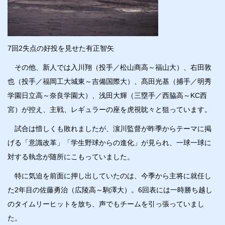
7回2失点の好投を見せた有正智矢
その他、新人では入川翔（投手／松山商高～福山大）、右田敦
也（投手／福岡工大城東～吉備国際大）、髙田光基（捕手／明秀
学園日立高～奈良学園大）、浅田大輝（三塁手／西脇高～KC西
宮）が控え、主戦、レギュラーの座を虎視眈々と狙っています。
試合は惜しくも敗れましたが、濵川監督が昨季からテーマに掲
げる「意識改革」「学生野球からの進化」が見られ、一球一球に
対する執念が随所にこもっていました。
特に気迫を前面に押し出していたのは、今季から主将に就任し
た2年目の佐藤勇治（広陵高～駒澤大）。6回表には一時勝ち越し
のタイムリーヒットを放ち、声でもチームを引っ張っていまし
た。