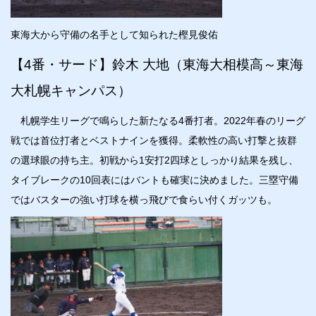
東海大から守備の名手として知られた樫見俊佑
【4番・サード】鈴木 大地（東海大相模高～東海
大札幌キャンパス）
札幌学生リーグで鳴らした新たなる4番打者。2022年春のリーグ
戦では首位打者とベストナインを獲得。柔軟性の高い打撃と抜群
の選球眼の持ち主。初戦から1安打2四球としっかり結果を残し、
タイブレークの10回表にはバントも確実に決めました。三塁守備
ではバスターの強い打球を横っ飛びで食らい付くガッツも。