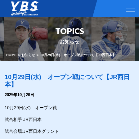
t
o
g
g
l
TOPICS
e
n
a
お知らせ
v
i
g
HOME
お知らせ
10月29日(水) オープン戦について【JR西日本】
a
t
i
o
10月29日(水) オープン戦について【JR西日
n
本】
2025年10月26日
10月29日(水) オープン戦
試合相手:JR西日本
試合会場:JR西日本グランド