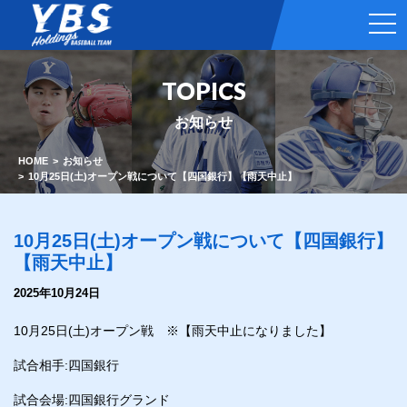
t
o
g
g
l
TOPICS
e
n
a
お知らせ
v
i
g
HOME
お知らせ
a
10月25日(土)オープン戦について【四国銀行】【雨天中止】
t
i
o
n
10月25日(土)オープン戦について【四国銀行】
【雨天中止】
2025年10月24日
10月25日(土)オープン戦 ※【雨天中止になりました】
試合相手:四国銀行
試合会場:四国銀行グランド